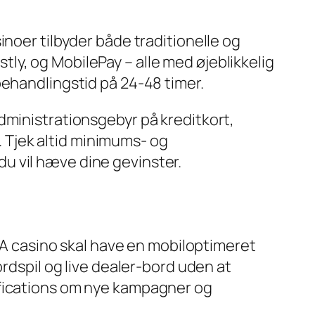
inoer tilbyder både traditionelle og
ly, og MobilePay – alle med øjeblikkelig
behandlingstid på 24‑48 timer.
dministrationsgebyr på kreditkort,
r. Tjek altid minimums‑ og
u vil hæve dine gevinster.
MGA casino skal have en mobiloptimeret
ordspil og live dealer‑bord uden at
ifications om nye kampagner og