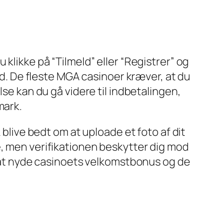
klikke på “Tilmeld” eller “Registrer” og
. De fleste MGA casinoer kræver, at du
lse kan du gå videre til indbetalingen,
mark.
 blive bedt om at uploade et foto af dit
e, men verifikationen beskytter dig mod
il at nyde casinoets velkomstbonus og de