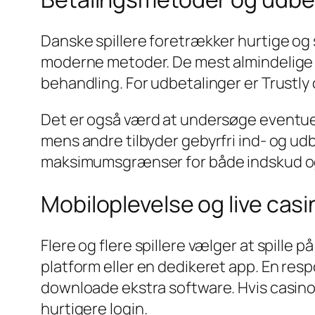
Danske spillere foretrækker hurtige og 
moderne metoder. De mest almindelige in
behandling. For udbetalinger er Trustly
Det er også værd at undersøge eventuell
mens andre tilbyder gebyrfri ind- og udbe
maksimumsgrænser for både indskud og u
Mobiloplevelse og live casi
Flere og flere spillere vælger at spille
platform eller en dedikeret app. En resp
downloade ekstra software. Hvis casino
hurtigere login.