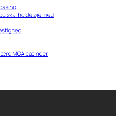
 casino
du skal holde øje med
astighed
ulære MGA casinoer