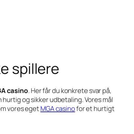
e spillere
A casino
. Her får du konkrete svar på,
 hurtig og sikker udbetaling. Vores mål
 om vores eget
MGA casino
for et hurtigt