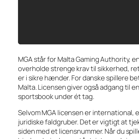
MGA står for Malta Gaming Authority, e
overholde strenge krav til sikkerhed, r
er i sikre hænder. For danske spillere be
Malta. Licensen giver også adgang til en 
sportsbook under ét tag.
Selvom MGA licensen er international, 
juridiske faldgruber. Det er vigtigt at t
siden med et licensnummer. Når du spill