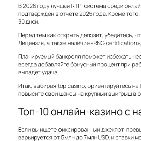
В 2026 году лучшая RTP‑система среди онлайн
подтверждён в отчёте 2025 года. Кроме того
30 дней.
Перед тем как открыть депозит, убедитесь, 
Лицензия, а также наличие «RNG certificatio
Планируемый банкролл поможет избежать неож
всегда добавляйте бонусный процент при раб
выпадет удача.
Итак, выбирая top casino, ориентируйтесь на
повысите свои шансы на крупный выигрыш в о
Топ‑10 онлайн‑казино с
Если вы ищете фиксированный джекпот, прев
варьируется от 5 млн до 7 млн USD, и ставки м