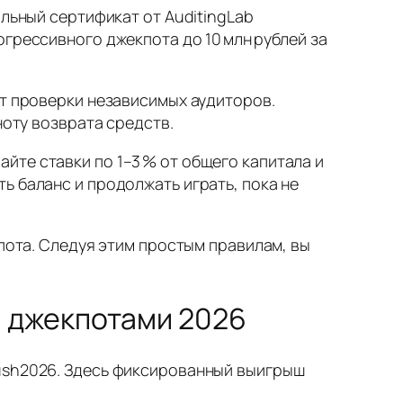
альный сертификат от AuditingLab
грессивного джекпота до 10 млн рублей за
ит проверки независимых аудиторов.
ноту возврата средств.
йте ставки по 1–3 % от общего капитала и
ь баланс и продолжать играть, пока не
кпота. Следуя этим простым правилам, вы
 джекпотами 2026
lush2026. Здесь фиксированный выигрыш