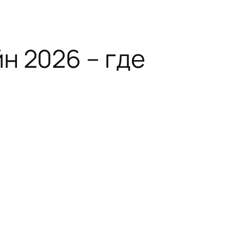
н 2026 – где