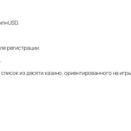
млн USD.
ле регистрации.
.
 список из десяти казино, ориентированного на иг