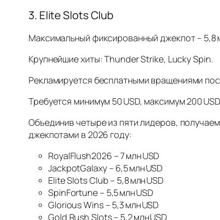
3. Elite Slots Club
Максимальный фиксированный джекпот – 5,8 
Крупнейшие хиты: Thunder Strike, Lucky Spin.
Рекламируется бесплатными вращениями пос
Требуется минимум 50 USD, максимум 200 USD
Объединив четыре из пяти лидеров, получаем
джекпотами в 2026 году:
RoyalFlush2026 – 7 млн USD
JackpotGalaxy – 6,5 млн USD
Elite Slots Club – 5,8 млн USD
SpinFortune – 5,5 млн USD
Glorious Wins – 5,3 млн USD
Gold Rush Slots – 5,2 млн USD