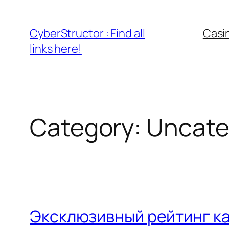
Skip
to
CyberStructor : Find all
Casin
content
links here!
Category:
Uncate
Эксклюзивный рейтинг ка