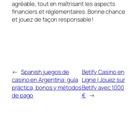
agréable, tout en maîtrisant les aspects
financiers et réglementaires. Bonne chance
et jouez de façon responsable !
←
Spanish juegos de
Betify Casino en
casino en Argentina: guía
Ligne | Jouez sur
práctica, bonos y métodos
Betify avec 1000
de pago
€
→