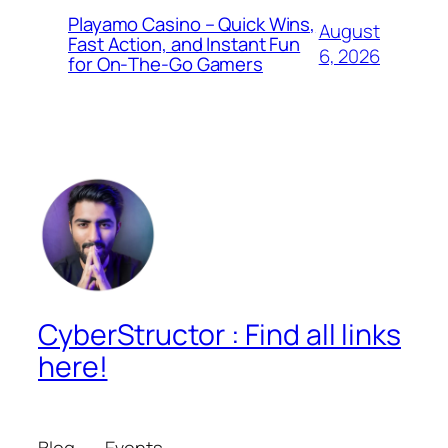
Playamo Casino – Quick Wins,
August
Fast Action, and Instant Fun
6, 2026
for On‑The‑Go Gamers
CyberStructor : Find all links
here!