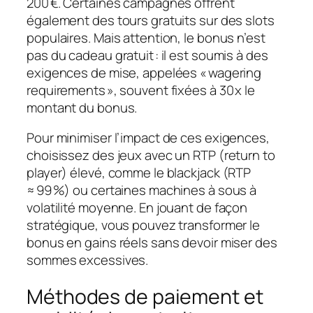
200 €. Certaines campagnes offrent
également des tours gratuits sur des slots
populaires. Mais attention, le bonus n’est
pas du cadeau gratuit : il est soumis à des
exigences de mise, appelées « wagering
requirements », souvent fixées à 30 x le
montant du bonus.
Pour minimiser l’impact de ces exigences,
choisissez des jeux avec un RTP (return to
player) élevé, comme le blackjack (RTP
≈ 99 %) ou certaines machines à sous à
volatilité moyenne. En jouant de façon
stratégique, vous pouvez transformer le
bonus en gains réels sans devoir miser des
sommes excessives.
Méthodes de paiement et