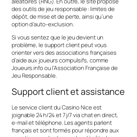
aléatoires (RNG). En outre, le site propose
des outils de jeu responsable : limites de
dépôt, de mise et de perte, ainsi qu’une
option d’auto‑exclusion.
Si vous sentez que le jeu devient un
problème, le support client peut vous
orienter vers des associations françaises
d’aide aux joueurs compulsifs, comme
Joueurs.info ou l’Association Française de
Jeu Responsable.
Support client et assistance
Le service client du Casino Nice est
joignable 24 h/24 et 7 j/7 via chat en direct,
e‑mail et téléphone. Les agents parlent
français et sont formés pour répondre aux