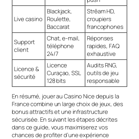
Blackjack,
Strêam HD,
Live casino
Roulette,
croupiers
Baccarat
francophones
Chat, e‑mail,
Réponses
Support
téléphone
rapides, FAQ
client
24/7
exhaustive
Licence
Audits RNG,
Licence &
Curaçao, SSL
outils de jeu
sécurité
128 bits
responsable
En résumé, jouer au Casino Nice depuis la
France combine un large choix de jeux, des
bonus attractifs et une infrastructure
sécurisée. En suivant les étapes décrites
dans ce guide, vous maximiserez vos
chances de profiter d’une expérience