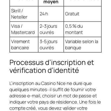
moyen
Skrill /
24 h
Gratuit
Neteller
Visa /
2‑3 jours
0,5 % du
Mastercard
ouvrés
montant
Virement
3‑5 jours
Variable selon la
bancaire
ouvrés
banque
Processus d’inscription et
vérification d’identité
L’inscription au Casino Nice ne dure que
quelques minutes : il suffit de fournir votre
adresse e‑mail, choisir un mot de passe et
indiquer votre pays de résidence. Une fois le
compte créé, vous devez valider votre