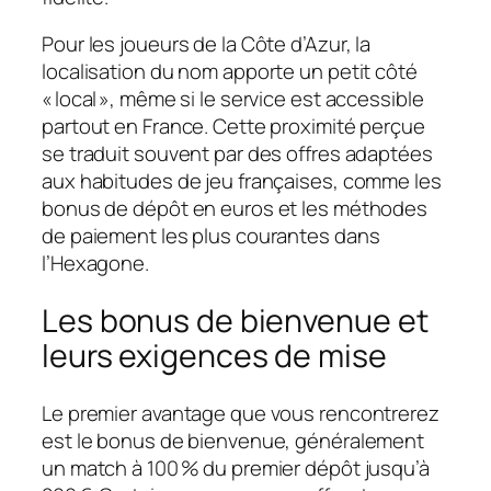
Pour les joueurs de la Côte d’Azur, la
localisation du nom apporte un petit côté
« local », même si le service est accessible
partout en France. Cette proximité perçue
se traduit souvent par des offres adaptées
aux habitudes de jeu françaises, comme les
bonus de dépôt en euros et les méthodes
de paiement les plus courantes dans
l’Hexagone.
Les bonus de bienvenue et
leurs exigences de mise
Le premier avantage que vous rencontrerez
est le bonus de bienvenue, généralement
un match à 100 % du premier dépôt jusqu’à