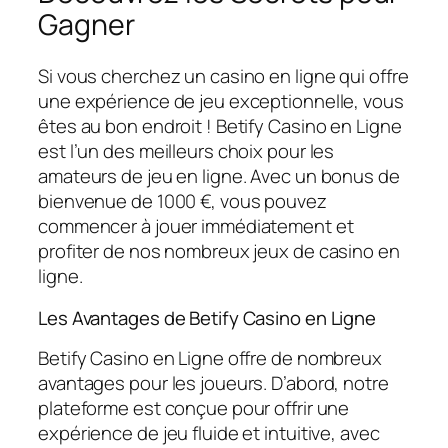
Gagner
Si vous cherchez un casino en ligne qui offre
une expérience de jeu exceptionnelle, vous
êtes au bon endroit ! Betify Casino en Ligne
est l’un des meilleurs choix pour les
amateurs de jeu en ligne. Avec un bonus de
bienvenue de 1000 €, vous pouvez
commencer à jouer immédiatement et
profiter de nos nombreux jeux de casino en
ligne.
Les Avantages de Betify Casino en Ligne
Betify Casino en Ligne offre de nombreux
avantages pour les joueurs. D’abord, notre
plateforme est conçue pour offrir une
expérience de jeu fluide et intuitive, avec