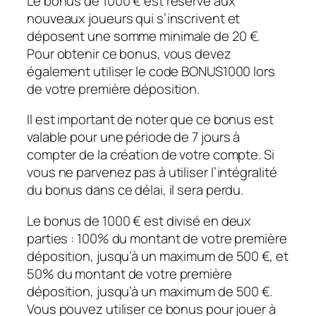
Le bonus de 1000 € est réservé aux
nouveaux joueurs qui s’inscrivent et
déposent une somme minimale de 20 €.
Pour obtenir ce bonus, vous devez
également utiliser le code BONUS1000 lors
de votre première déposition.
Il est important de noter que ce bonus est
valable pour une période de 7 jours à
compter de la création de votre compte. Si
vous ne parvenez pas à utiliser l’intégralité
du bonus dans ce délai, il sera perdu.
Le bonus de 1000 € est divisé en deux
parties : 100% du montant de votre première
déposition, jusqu’à un maximum de 500 €, et
50% du montant de votre première
déposition, jusqu’à un maximum de 500 €.
Vous pouvez utiliser ce bonus pour jouer à