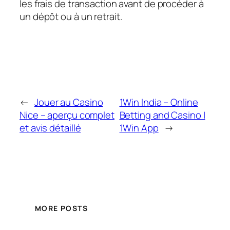
les frais de transaction avant de procéder à
un dépôt ou à un retrait.
←
Jouer au Casino
1Win India – Online
Nice – aperçu complet
Betting and Casino |
et avis détaillé
1Win App
→
MORE POSTS