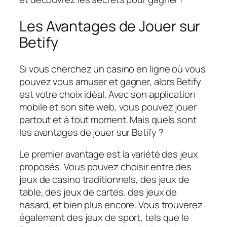
Les Avantages de Jouer sur
Betify
Si vous cherchez un casino en ligne où vous
pouvez vous amuser et gagner, alors Betify
est votre choix idéal. Avec son application
mobile et son site web, vous pouvez jouer
partout et à tout moment. Mais quels sont
les avantages de jouer sur Betify ?
Le premier avantage est la variété des jeux
proposés. Vous pouvez choisir entre des
jeux de casino traditionnels, des jeux de
table, des jeux de cartes, des jeux de
hasard, et bien plus encore. Vous trouverez
également des jeux de sport, tels que le