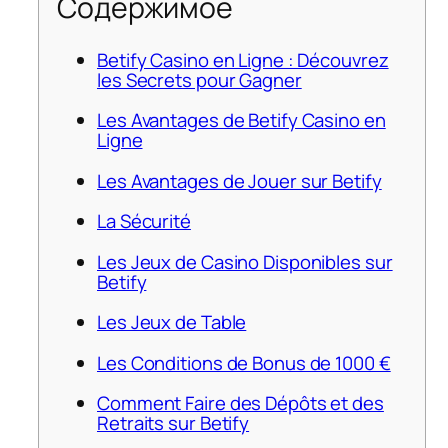
Содержимое
Betify Casino en Ligne : Découvrez
les Secrets pour Gagner
Les Avantages de Betify Casino en
Ligne
Les Avantages de Jouer sur Betify
La Sécurité
Les Jeux de Casino Disponibles sur
Betify
Les Jeux de Table
Les Conditions de Bonus de 1000 €
Comment Faire des Dépôts et des
Retraits sur Betify