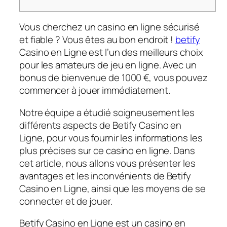
Vous cherchez un casino en ligne sécurisé
et fiable ? Vous êtes au bon endroit !
betify
Casino en Ligne est l’un des meilleurs choix
pour les amateurs de jeu en ligne. Avec un
bonus de bienvenue de 1000 €, vous pouvez
commencer à jouer immédiatement.
Notre équipe a étudié soigneusement les
différents aspects de Betify Casino en
Ligne, pour vous fournir les informations les
plus précises sur ce casino en ligne. Dans
cet article, nous allons vous présenter les
avantages et les inconvénients de Betify
Casino en Ligne, ainsi que les moyens de se
connecter et de jouer.
Betify Casino en Ligne est un casino en