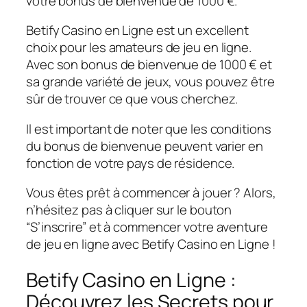
votre bonus de bienvenue de 1000 €.
Betify Casino en Ligne est un excellent
choix pour les amateurs de jeu en ligne.
Avec son bonus de bienvenue de 1000 € et
sa grande variété de jeux, vous pouvez être
sûr de trouver ce que vous cherchez.
Il est important de noter que les conditions
du bonus de bienvenue peuvent varier en
fonction de votre pays de résidence.
Vous êtes prêt à commencer à jouer ? Alors,
n’hésitez pas à cliquer sur le bouton
“S’inscrire” et à commencer votre aventure
de jeu en ligne avec Betify Casino en Ligne !
Betify Casino en Ligne :
Découvrez les Secrets pour