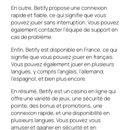
En outre, Betify propose une connexion
rapide et fiable, ce qui signifie que vous
pouvez jouer sans interruption. Vous pouvez
également contacter l’équipe de support en
cas de problème.
Enfin, Betify est disponible en France, ce qui
signifie que vous pouvez jouer en français.
Vous pouvez également jouer en plusieurs
langues, y compris l’anglais, l’allemand,
l’espagnol, et bien plus encore.
En résumé, Betify est un casino en ligne qui
offre une variété de jeux, une sécurité de
pointe, des bonus et promotions, une
connexion rapide, et une disponibilité en
plusieurs langues. Vous pouvez vous
amuser et gagner en sécurité et en