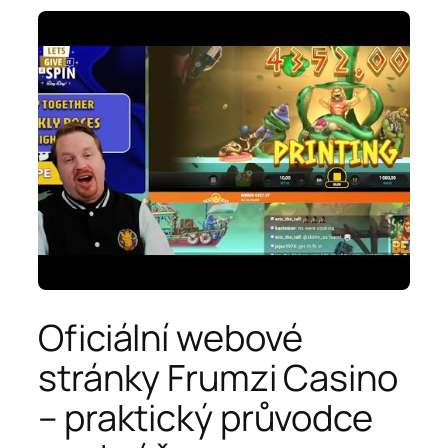
Oficiální webové
stránky Frumzi Casino
– praktický průvodce