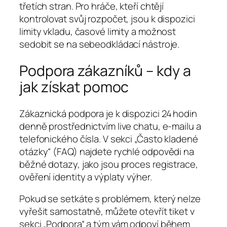
třetích stran. Pro hráče, kteří chtějí
kontrolovat svůj rozpočet, jsou k dispozici
limity vkladu, časové limity a možnost
sedobit se na sebeodkládací nástroje.
Podpora zákazníků – kdy a
jak získat pomoc
Zákaznická podpora je k dispozici 24 hodin
denně prostřednictvím live chatu, e‑mailu a
telefonického čísla. V sekci „Často kladené
otázky“ (FAQ) najdete rychlé odpovědi na
běžné dotazy, jako jsou proces registrace,
ověření identity a výplaty výher.
Pokud se setkáte s problémem, který nelze
vyřešit samostatně, můžete otevřít tiket v
sekci „Podpora“ a tým vám odpoví během