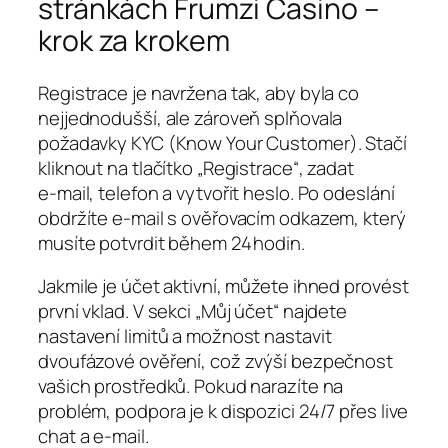
stránkách Frumzi Casino –
krok za krokem
Registrace je navržena tak, aby byla co
nejjednodušší, ale zároveň splňovala
požadavky KYC (Know Your Customer). Stačí
kliknout na tlačítko „Registrace“, zadat
e‑mail, telefon a vytvořit heslo. Po odeslání
obdržíte e‑mail s ověřovacím odkazem, který
musíte potvrdit během 24 hodin.
Jakmile je účet aktivní, můžete ihned provést
první vklad. V sekci „Můj účet“ najdete
nastavení limitů a možnost nastavit
dvoufázové ověření, což zvýší bezpečnost
vašich prostředků. Pokud narazíte na
problém, podpora je k dispozici 24/7 přes live
chat a e‑mail.