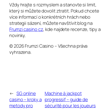
Vždy hrajte s rozmyslem a stanovte si limit,
který si můžete dovolit ztratit. Pokud chcete
více informací o konkrétních hrách nebo
strategii sázení, můžete navštívit blog na
Frumzi casino cz
, kde najdete recenze, tipy a
novinky.
© 2026 Frumzi Casino – Všechna práva
vyhrazena.
←
SG online
Machine à jackpot
casino – kroky a
progressif – guide de
metody pro
sécurité pour les joueurs