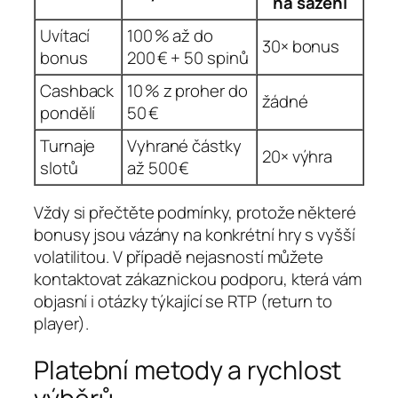
na sázení
Uvítací
100 % až do
30× bonus
bonus
200 € + 50 spinů
Cashback
10 % z proher do
žádné
pondělí
50 €
Turnaje
Vyhrané částky
20× výhra
slotů
až 500 €
Vždy si přečtěte podmínky, protože některé
bonusy jsou vázány na konkrétní hry s vyšší
volatilitou. V případě nejasností můžete
kontaktovat zákaznickou podporu, která vám
objasní i otázky týkající se RTP (return to
player).
Platební metody a rychlost