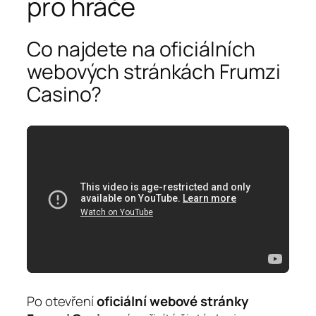
pro hráče
Co najdete na oficiálních
webových stránkách Frumzi
Casino?
Po otevření
oficiální webové stránky