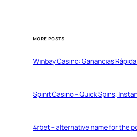
MORE POSTS
Winbay Casino: Ganancias Rápidas
Spinit Casino – Quick Spins, Instan
4rbet – alternative name for the p