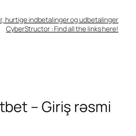
, hurtige indbetalinger og udbetalinger
CyberStructor : Find all the links here!
bet – Giriş rəsmi