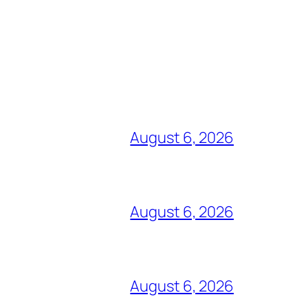
August 6, 2026
August 6, 2026
August 6, 2026