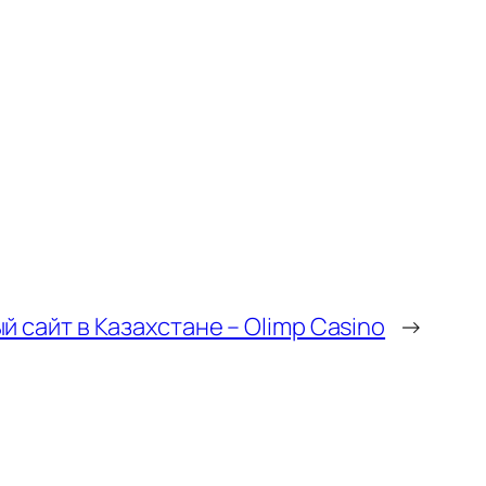
 сайт в Казахстане – Olimp Casino
→