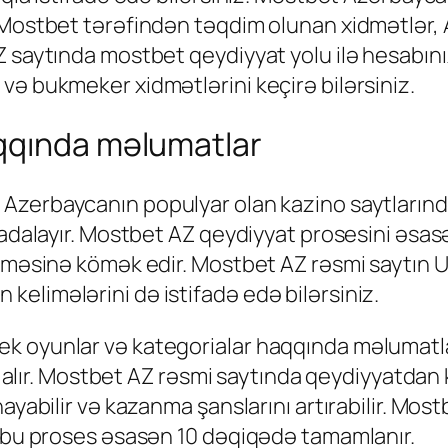
 Mostbet tərəfindən təqdim olunan xidmətlər,
Z saytında mostbet qeydiyyat yolu ilə hesabın
və bukmeker xidmətlərini keçirə bilərsiniz.
qqında məlumatlar
 Azerbaycanın populyar olan kazino saytlarından
 sadalayır. Mostbet AZ qeydiyyat prosesini əsa
tməsinə kömək edir. Mostbet AZ rəsmi saytın UR
elimələrini də istifadə edə bilərsiniz.
 oyunlar və kategorialar haqqında məlumatlar y
yer alır. Mostbet AZ rəsmi saytında qeydiyyatda
nayabilir və kazanma şanslarını artırabilir. Mo
, bu proses əsasən 10 dəqiqədə tamamlanır.