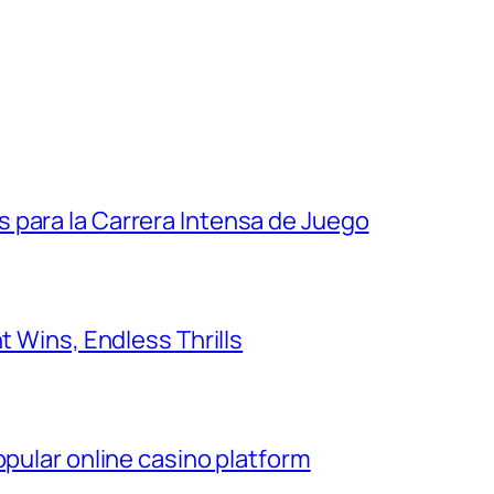
 para la Carrera Intensa de Juego
t Wins, Endless Thrills
opular online casino platform