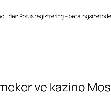
o uden Rofus registrering – betalingsmetoder
eker ve kazino Most