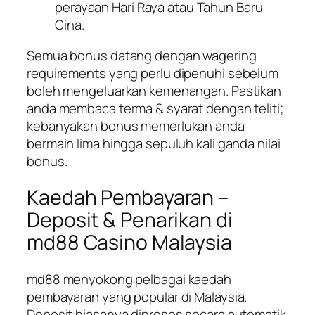
perayaan Hari Raya atau Tahun Baru
Cina.
Semua bonus datang dengan
wagering
requirements
yang perlu dipenuhi sebelum
boleh mengeluarkan kemenangan. Pastikan
anda membaca terma & syarat dengan teliti;
kebanyakan bonus memerlukan anda
bermain lima hingga sepuluh kali ganda nilai
bonus.
Kaedah Pembayaran –
Deposit & Penarikan di
md88 Casino Malaysia
md88 menyokong pelbagai kaedah
pembayaran yang popular di Malaysia.
Deposit biasanya diproses secara automatik