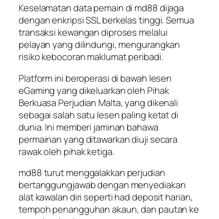
Keselamatan data pemain di md88 dijaga
dengan enkripsi SSL berkelas tinggi. Semua
transaksi kewangan diproses melalui
pelayan yang dilindungi, mengurangkan
risiko kebocoran maklumat peribadi.
Platform ini beroperasi di bawah lesen
eGaming yang dikeluarkan oleh Pihak
Berkuasa Perjudian Malta, yang dikenali
sebagai salah satu lesen paling ketat di
dunia. Ini memberi jaminan bahawa
permainan yang ditawarkan diuji secara
rawak oleh pihak ketiga.
md88 turut menggalakkan perjudian
bertanggungjawab dengan menyediakan
alat kawalan diri seperti had deposit harian,
tempoh penangguhan akaun, dan pautan ke