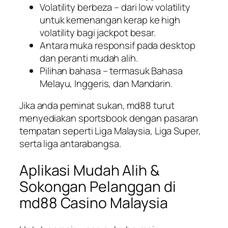
Volatility berbeza – dari low volatility
untuk kemenangan kerap ke high
volatility bagi jackpot besar.
Antara muka responsif pada desktop
dan peranti mudah alih.
Pilihan bahasa – termasuk Bahasa
Melayu, Inggeris, dan Mandarin.
Jika anda peminat sukan, md88 turut
menyediakan sportsbook dengan pasaran
tempatan seperti Liga Malaysia, Liga Super,
serta liga antarabangsa.
Aplikasi Mudah Alih &
Sokongan Pelanggan di
md88 Casino Malaysia