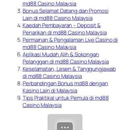
md88 Casino Malaysia
Bonus Selamat Datang dan Promosi
Lain di md88 Casino Malaysia
Kaedah Pembayaran – Deposit &
Penarikan di md88 Casino Malaysia
Permainan & Pengalaman Live Casino di
md88 Casino Malaysia
Aplikasi Mudah Alih & Sokongan
Pelanggan di md88 Casino Malaysia
Keselamatan, Lesen & Tanggungjawab
di md88 Casino Malaysia
Perbandingan Bonus md88 dengan
Kasino Lain di Malaysia
Tips Praktikal untuk Pemula di md88
Casino Malaysia