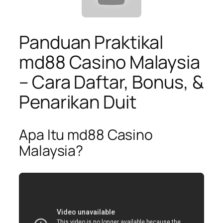
Panduan Praktikal
md88 Casino Malaysia
– Cara Daftar, Bonus, &
Penarikan Duit
Apa Itu md88 Casino
Malaysia?