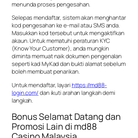
menunda proses pengesahan.
Selepas mendaftar, sistem akan menghantar
kod pengesahan ke e‑mail atau SMS anda.
Masukkan kod tersebut untuk mengaktifkan
akaun. Untuk mematuhi peraturan KYC
(Know Your Customer), anda mungkin
diminta memuat naik dokumen pengenalan
seperti kad MyKad dan bukti alamat sebelum
boleh membuat penarikan.
Untuk mendaftar, layari
https://md88-
login.com/
dan ikuti arahan langkah demi
langkah.
Bonus Selamat Datang dan
Promosi Lain di md88
Casino Malaysia