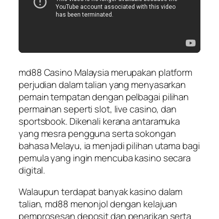
md88 Casino Malaysia merupakan platform
perjudian dalam talian yang menyasarkan
pemain tempatan dengan pelbagai pilihan
permainan seperti slot, live casino, dan
sportsbook. Dikenali kerana antaramuka
yang mesra pengguna serta sokongan
bahasa Melayu, ia menjadi pilihan utama bagi
pemula yang ingin mencuba kasino secara
digital.
Walaupun terdapat banyak kasino dalam
talian, md88 menonjol dengan kelajuan
pemprosesan deposit dan penarikan serta