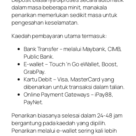
dalam masa beberapa minit, manakala
penarikan memerlukan sedikit masa untuk
pengesahan keselamatan.
Kaedah pembayaran utama termasuk:
Bank Transfer – melalui Maybank, CIMB,
Public Bank.
E‑wallet – Touch ‘n Go eWallet, Boost,
GrabPay.
Kartu Debit – Visa, MasterCard yang
dibenarkan untuk transaksi dalam talian.
Online Payment Gateways – iPay88,
PayNet.
Penarikan biasanya selesai dalam 24‑48 jam
bergantung pada kaedah yang dipilih.
Penarikan melalui e‑wallet sering kali lebih