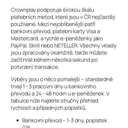
Crownplay podporuje širokou škálu
platebních metod, které jsou v ČR nejčastěji
používané. Mezi nejoblíbenější patří
bankovní převod, platební karty Visa a
Mastercard, a rychlé e‑peněženky jako
PayPal, Skrill nebo NETELLER. Všechny vklady
jsou zpracovány okamžitě, takže můžete
začít hrát během několika sekund po
potvrzení transakce.
Výběry jsou o něco pomalejší – standardně
trvají 1 – 3 pracovní dny u bankovního
převodu a 24 – 48 hodin u e‑peněženek. V
tabulce níže najdete stručný přehled
rychlosti a případných poplatků.
Bankovní převod – 1‑3 dny, poplatek
0 %.