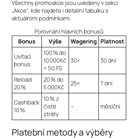
Všechny promoakce jsou uvedeny v sekci
„Akce“, kde najdete i detailní tabulku s
aktuálními podmínkami.
Porovnání hlavních bonusů
Bonus
Výše
Wagering
Platnost
100 % do
Uvítací
10 000 Kč
30×
30 dní
bonus
+ 50 FS
Reload
20 % do
25×
7 dní
20 %
5 000 Kč
10 % z
Cashback
čisté
–
měsíční
10 %
ztráty
Platební metody a výběry