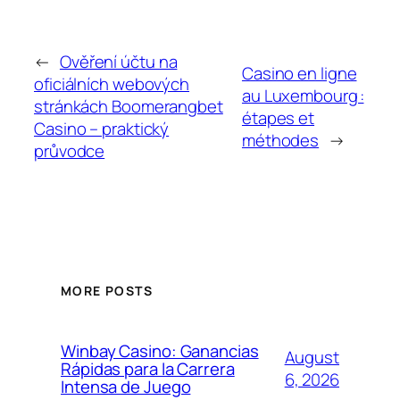
←
Ověření účtu na
Casino en ligne
oficiálních webových
au Luxembourg :
stránkách Boomerangbet
étapes et
Casino – praktický
méthodes
→
průvodce
MORE POSTS
Winbay Casino: Ganancias
August
Rápidas para la Carrera
6, 2026
Intensa de Juego