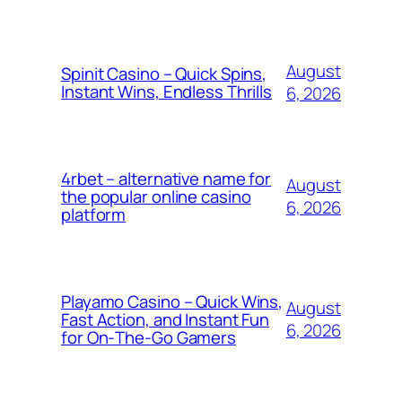
August
Spinit Casino – Quick Spins,
Instant Wins, Endless Thrills
6, 2026
4rbet – alternative name for
August
the popular online casino
6, 2026
platform
Playamo Casino – Quick Wins,
August
Fast Action, and Instant Fun
6, 2026
for On‑The‑Go Gamers