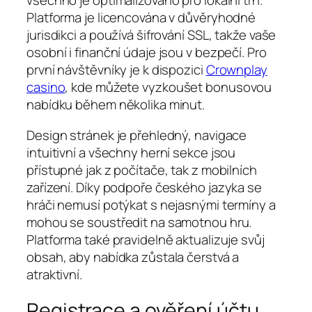
všechno je optimalizováno pro lokální trh.
Platforma je licencována v důvěryhodné
jurisdikci a používá šifrování SSL, takže vaše
osobní i finanční údaje jsou v bezpečí. Pro
první návštěvníky je k dispozici
Crownplay
casino
, kde můžete vyzkoušet bonusovou
nabídku během několika minut.
Design stránek je přehledný, navigace
intuitivní a všechny herní sekce jsou
přístupné jak z počítače, tak z mobilních
zařízení. Díky podpoře českého jazyka se
hráči nemusí potýkat s nejasnými termíny a
mohou se soustředit na samotnou hru.
Platforma také pravidelně aktualizuje svůj
obsah, aby nabídka zůstala čerstvá a
atraktivní.
Registrace a ověření účtu