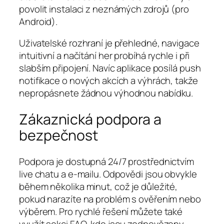
povolit instalaci z neznámých zdrojů (pro
Android).
Uživatelské rozhraní je přehledné, navigace
intuitivní a načítání her probíhá rychle i při
slabším připojení. Navíc aplikace posílá push
notifikace o nových akcích a výhrách, takže
nepropásnete žádnou výhodnou nabídku.
Zákaznická podpora a
bezpečnost
Podpora je dostupná 24/7 prostřednictvím
live chatu a e‑mailu. Odpovědi jsou obvykle
během několika minut, což je důležité,
pokud narazíte na problém s ověřením nebo
výběrem. Pro rychlé řešení můžete také
využít sekci FAQ, kde jsou zodpovězeny