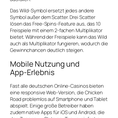
Das Wild‑Symbol ersetzt jedes andere
Symbol außer dem Scatter. Drei Scatter
lösen das Free‑Spins‑Feature aus, das 10
Freispiele mit einem 2‑fachen Multiplikator
bietet. Während der Freispiele kann das Wild
auch als Multiplikator fungieren, wodurch die
Gewinnchancen deutlich steigen.
Mobile Nutzung und
App‑Erlebnis
Fast alle deutschen Online‑Casinos bieten
eine responsive Web‑Version, die Chicken
Road problemlos auf Smartphone und Tablet
abspielt. Einige große Betreiber haben
zudem native Apps für iOS und Android, die