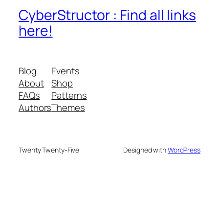
CyberStructor : Find all links
here!
Blog
Events
About
Shop
FAQs
Patterns
Authors
Themes
Twenty Twenty-Five
Designed with
WordPress