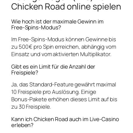
Chicken Road online spielen
Wie hoch ist der maximale Gewinn im
Free‑Spins‑Modus?
Im Free‑Spins‑Modus können Gewinne bis
zu 500 € pro Spin erreichen, abhängig vom
Einsatz und vom aktivierten Multiplikator.
Gibt es ein Limit für die Anzahl der
Freispiele?
Ja, das Standard‑Feature gewährt maximal
10 Freispiele pro Auslösung. Einige
Bonus‑Pakete erhöhen dieses Limit auf bis
zu 30 Freispiele.
Kann ich Chicken Road auch im Live‑Casino
erleben?