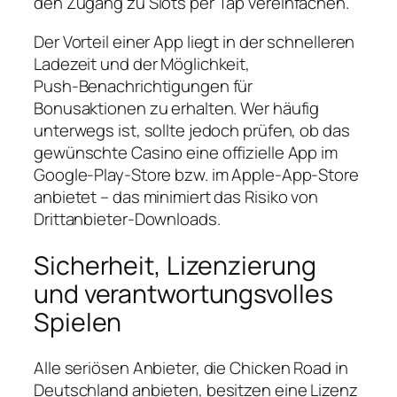
den Zugang zu Slots per Tap vereinfachen.
Der Vorteil einer App liegt in der schnelleren
Ladezeit und der Möglichkeit,
Push‑Benachrichtigungen für
Bonusaktionen zu erhalten. Wer häufig
unterwegs ist, sollte jedoch prüfen, ob das
gewünschte Casino eine offizielle App im
Google‑Play‑Store bzw. im Apple‑App‑Store
anbietet – das minimiert das Risiko von
Drittanbieter‑Downloads.
Sicherheit, Lizenzierung
und verantwortungsvolles
Spielen
Alle seriösen Anbieter, die Chicken Road in
Deutschland anbieten, besitzen eine Lizenz