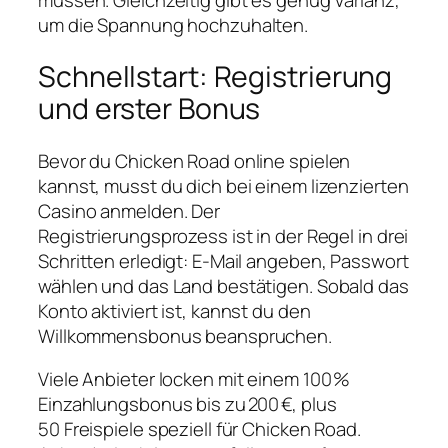
um die Spannung hochzuhalten.
Schnellstart: Registrierung
und erster Bonus
Bevor du Chicken Road online spielen
kannst, musst du dich bei einem lizenzierten
Casino anmelden. Der
Registrierungsprozess ist in der Regel in drei
Schritten erledigt: E‑Mail angeben, Passwort
wählen und das Land bestätigen. Sobald das
Konto aktiviert ist, kannst du den
Willkommensbonus beanspruchen.
Viele Anbieter locken mit einem 100 %
Einzahlungsbonus bis zu 200 €, plus
50 Freispiele speziell für Chicken Road.