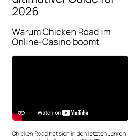
2026
Warum Chicken Road im
Online‑Casino boomt
Chicken Road hat sich in den letzten Jahren