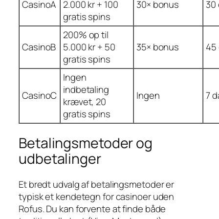
CasinoA
2.000 kr + 100
30× bonus
30
gratis spins
200% op til
CasinoB
5.000 kr + 50
35× bonus
45
gratis spins
Ingen
indbetaling
CasinoC
Ingen
7 
krævet, 20
gratis spins
Betalingsmetoder og
udbetalinger
Et bredt udvalg af betalingsmetoder er
typisk et kendetegn for casinoer uden
Rofus. Du kan forvente at finde både