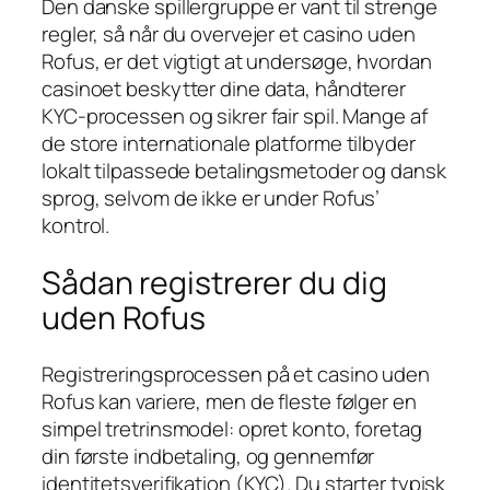
Den danske spillergruppe er vant til strenge
regler, så når du overvejer et casino uden
Rofus, er det vigtigt at undersøge, hvordan
casinoet beskytter dine data, håndterer
KYC‑processen og sikrer fair spil. Mange af
de store internationale platforme tilbyder
lokalt tilpassede betalingsmetoder og dansk
sprog, selvom de ikke er under Rofus’
kontrol.
Sådan registrerer du dig
uden Rofus
Registreringsprocessen på et casino uden
Rofus kan variere, men de fleste følger en
simpel tretrinsmodel: opret konto, foretag
din første indbetaling, og gennemfør
identitetsverifikation (KYC). Du starter typisk