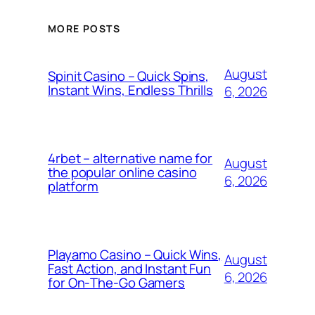
MORE POSTS
August
Spinit Casino – Quick Spins,
Instant Wins, Endless Thrills
6, 2026
4rbet – alternative name for
August
the popular online casino
6, 2026
platform
Playamo Casino – Quick Wins,
August
Fast Action, and Instant Fun
6, 2026
for On‑The‑Go Gamers