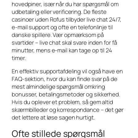
hovedpiner, især når du har spørgsmål om
udbetaling eller verificering. De fleste
casinoer uden Rofus tilbyder live chat 24/7,
e‑mail support og ofte en telefonlinje til
danske spillere. Vær opmærksom på
svartider – live chat skal svare inden for få
minutter, mens e‑mail kan tage op til 24
timer.
En effektiv supportafdeling vil også have en
FAQ‑sektion, hvor du kan finde svar på de
mest almindelige spørgsmål omkring
bonusser, betalingsmetoder og sikkerhed.
Hvis du oplever et problem, så gem altid
skærmbilleder og korrespondance – det gør
det lettere at løse sagen hurtigt.
Ofte stillede spørgsmål