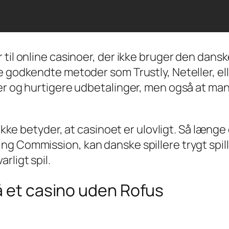
til online casinoer, der ikke bruger den dansk
e godkendte metoder som Trustly, Neteller, el
rer og hurtigere udbetalinger, men også at m
 ikke betyder, at casinoet er ulovligt. Så længe 
g Commission, kan danske spillere trygt spill
rligt spil.
å et casino uden Rofus