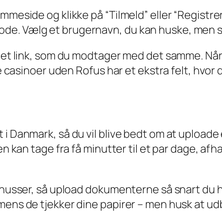
mmeside og klikke på “Tilmeld” eller “Registrer
e. Vælg et brugernavn, du kan huske, men so
ia et link, som du modtager med det samme. Nå
te casinoer uden Rofus har et ekstra felt, hvor
 i Danmark, så du vil blive bedt om at upload
en kan tage fra få minutter til et par dage, af
onusser, så upload dokumenterne så snart du ha
ens de tjekker dine papirer – men husk at udb