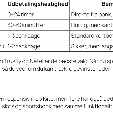
Udbetalingshastighed
Bem
0–24 timer
Direkte fra bank
30‑60 minutter
Hurtig, men kan 
1‑3 bankdage
Standard kortbet
.)
1‑2 bankdage
Sikker, men lan
 Trustly og Neteller de bedste valg. Når du s
 så du ved, om du kan trække gevinster uden 
en responsiv mobilsite, men flere har også ded
ino, slots og sportsbook med samme funktional