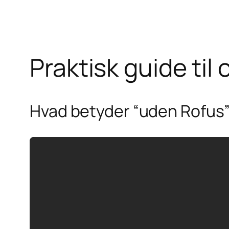
Praktisk guide ti
Hvad betyder “uden Rofus