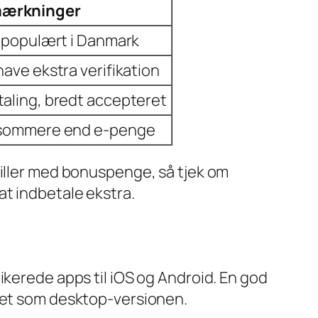
ærkninger
, populært i Danmark
have ekstra verifikation
aling, bredt accepteret
gsommere end e‑penge
piller med bonuspenge, så tjek om
at indbetale ekstra.
ikerede apps til iOS og Android. En god
itet som desktop‑versionen.