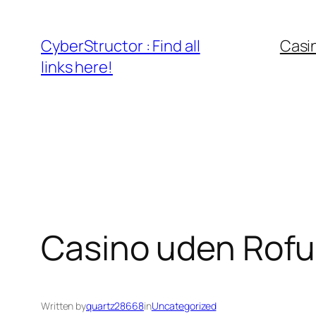
Skip
to
CyberStructor : Find all
Casin
content
links here!
Casino uden Rofu
Written by
quartz28668
in
Uncategorized