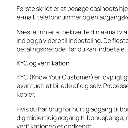
Første skridt er at besøge casinoets hje
e‑mail, telefonnummer og en adgangskod
Næste trin er at bekræfte din e‑mail v
ind og gå videre til indbetaling. De fles
betalingsmetode, før du kan indbetale.
KYC og verifikation
KYC (Know Your Customer) er lovpligtigt
eventuelt et billede af dig selv. Process
kopier.
Hvis du har brug for hurtig adgang til b
dig midlertidig adgang til bonuspenge, m
verifikationen er godkendt.