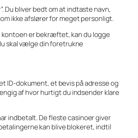
”. Du bliver bedt om at indtaste navn,
m ikke afslører for meget personligt.
r kontoen er bekræftet, kan du logge
 du skal vælge din foretrukne
e et ID‑dokument, et bevis på adresse og
hængig af hvor hurtigt du indsender klare
r indbetalt. De fleste casinoer giver
etalingerne kan blive blokeret, indtil