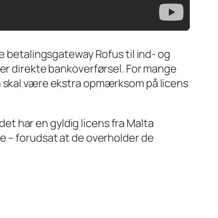
e betalingsgateway Rofus til ind- og
ler direkte bankoverførsel. For mange
an skal være ekstra opmærksom på licens
det har en gyldig licens fra Malta
e – forudsat at de overholder de