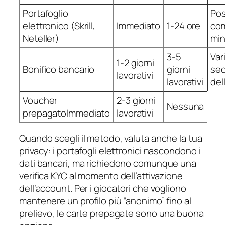
Portafoglio
Pos
elettronico (Skrill,
Immediato
1‑24 ore
com
Neteller)
mi
3‑5
Vari
1‑2 giorni
Bonifico bancario
giorni
se
lavorativi
lavorativi
del
Voucher
2‑3 giorni
Nessuna
prepagatoImmediato
lavorativi
Quando scegli il metodo, valuta anche la tua
privacy: i portafogli elettronici nascondono i
dati bancari, ma richiedono comunque una
verifica KYC al momento dell’attivazione
dell’account. Per i giocatori che vogliono
mantenere un profilo più “anonimo” fino al
prelievo, le carte prepagate sono una buona