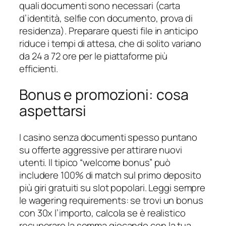
quali documenti sono necessari (carta
d’identità, selfie con documento, prova di
residenza). Preparare questi file in anticipo
riduce i tempi di attesa, che di solito variano
da 24 a 72 ore per le piattaforme più
efficienti.
Bonus e promozioni: cosa
aspettarsi
I casino senza documenti spesso puntano
su offerte aggressive per attirare nuovi
utenti. Il tipico “welcome bonus” può
includere 100% di match sul primo deposito
più giri gratuiti su slot popolari. Leggi sempre
le
wagering requirements
: se trovi un bonus
con 30x l’importo, calcola se è realistico
recuperare la somma giocando con la tua