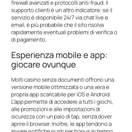
firewall avanzati e protocolli anti‑fraud. Il
supporto clienti è un altro indicatore: se il
servizio è disponibile 24/7 via chat live e
email, è più probabile che il sito risolva
rapidamente eventuali problemi di verifica o
di pagamento.
Esperienza mobile e app:
giocare ovunque
Molti casino senza documenti offrono una
versione mobile ottimizzata o una vera e
propria app scaricabile per iOS e Android.
L’app permette di accedere a tutti i giochi,
alle promozioni e alle impostazioni di
sicurezza con un paio di tap, senza dover
aprire il browser. Inoltre, le app tendono a
inviare notifiche push per bonus in tempo