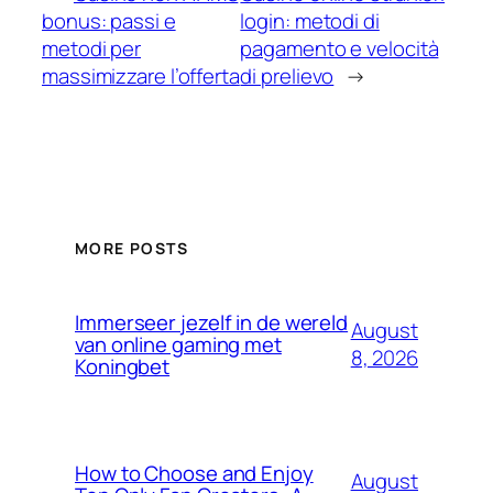
bonus: passi e
login: metodi di
metodi per
pagamento e velocità
massimizzare l’offerta
di prelievo
→
MORE POSTS
Immerseer jezelf in de wereld
August
van online gaming met
8, 2026
Koningbet
How to Choose and Enjoy
August