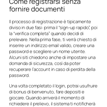
Come registrarsi senza
fornire documenti
Il processo di registrazione è tipicamente
diviso in due fasi: prima il “sign‑up rapido”, poi
la “verifica completa” quando decidi di
prelevare. Nella prima fase, ti verrà chiesto di
inserire un indirizzo email valido, creare una
password e scegliere un nome utente.
Alcuni siti chiedono anche di impostare una
domanda di sicurezza, così da poter
recuperare l’account in caso di perdita della
password.
Una volta completato il login, potrai usufruire
di bonus di benvenuto, fare depositi e
giocare. Quando arriverà il momento di
richiedere il prelievo, il sistema ti notificherà