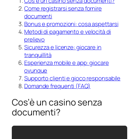
Cos’è un casino senza documenti?
Come registrarsi senza fornire
documenti
Bonus e promozioni: cosa aspettarsi
Metodi di pagamento e velocità di
prelievo
Sicurezza e licenze: giocare in
tranquillità
Esperienza mobile e app: giocare
ovunque
Supporto clienti e gioco responsabile
Domande frequenti (FAQ)
Cos’è un casino senza
documenti?