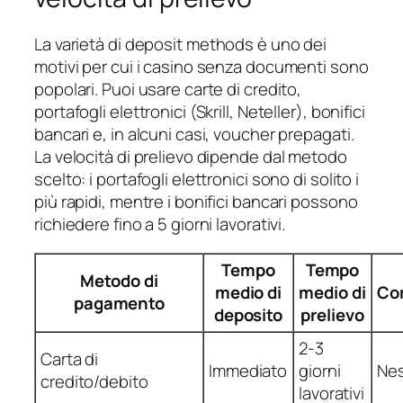
La varietà di
deposit methods
è uno dei
motivi per cui i casino senza documenti sono
popolari. Puoi usare carte di credito,
portafogli elettronici (Skrill, Neteller), bonifici
bancari e, in alcuni casi, voucher prepagati.
La velocità di prelievo dipende dal metodo
scelto: i portafogli elettronici sono di solito i
più rapidi, mentre i bonifici bancari possono
richiedere fino a 5 giorni lavorativi.
Tempo
Tempo
Metodo di
medio di
medio di
Co
pagamento
deposito
prelievo
2‑3
Carta di
Immediato
giorni
Ne
credito/debito
lavorativi