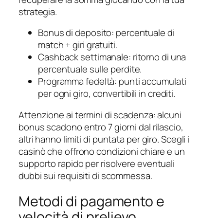
strategia.
Bonus di deposito: percentuale di
match + giri gratuiti.
Cashback settimanale: ritorno di una
percentuale sulle perdite.
Programma fedeltà: punti accumulati
per ogni giro, convertibili in crediti.
Attenzione ai termini di scadenza: alcuni
bonus scadono entro 7 giorni dal rilascio,
altri hanno limiti di puntata per giro. Scegli i
casinò che offrono condizioni chiare e un
supporto rapido per risolvere eventuali
dubbi sui requisiti di scommessa.
Metodi di pagamento e
velocità di prelievo