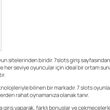
n sitelerinden biridir. 7slots giriş sayfasından
 her seviye oyuncular için ideal bir ortam sunar
ir.
lojileriyle bilinen bir markadır. 7 slots oyunlar
r yerden rahat oynamanıza olanak tanır.
a giriş yaparak, farklı bonuslar ve çekmecelerl