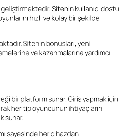
 geliştirmektedir. Sitenin kullanıcı dostu
unlarını hızlı ve kolay bir şekilde
aktadır. Sitenin bonusları, yeni
 denemelerine ve kazanmalarına yardımcı
eği bir platform sunar. Giriş yapmak için
narak her tip oyuncunun ihtiyaçlarını
ek sunar.
rımı sayesinde her cihazdan