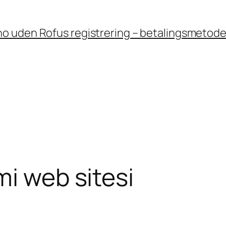
o uden Rofus registrering – betalingsmetoder
mi web sitesi