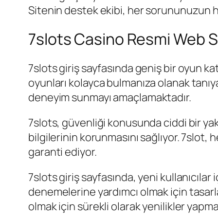
Sitenin destek ekibi, her sorununuzun h
7slots Casino Resmi Web S
7slots giriş sayfasında geniş bir oyun ka
oyunları kolayca bulmanıza olanak tanıya
deneyim sunmayı amaçlamaktadır.
7slots, güvenliği konusunda ciddi bir yakla
bilgilerinin korunmasını sağlıyor. 7slot,
garanti ediyor.
7slots giriş sayfasında, yeni kullanıcılar i
denemelerine yardımcı olmak için tasarlan
olmak için sürekli olarak yenilikler yapma