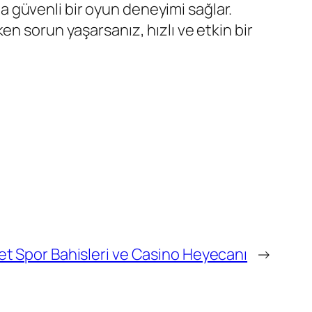
nda güvenli bir oyun deneyimi sağlar.
n sorun yaşarsanız, hızlı ve etkin bir
et Spor Bahisleri ve Casino Heyecanı
→