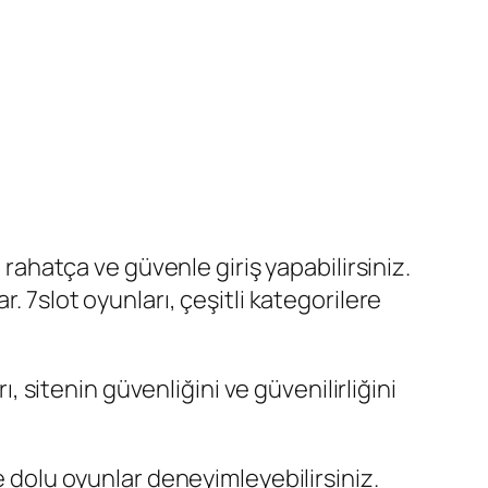
 rahatça ve güvenle giriş yapabilirsiniz.
. 7slot oyunları, çeşitli kategorilere
ı, sitenin güvenliğini ve güvenilirliğini
e dolu oyunlar deneyimleyebilirsiniz.