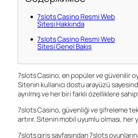
7slots Casino Resmi Web
Sitesi Hakkında
7slots Casino Resmi Web
Sitesi Genel Bakış
7slots Casino, en popüler ve güvenilir oyu
Sitenin kullanıcı dostu arayüzü sayesinde
ayrılmış ve her biri farklı özelliklere sahipt
7slots Casino, güvenliği ve şifreleme tekno
artırır. Sitenin mobil uyumlu olması, he
7slots giriş sayfasından 7slots oyunların