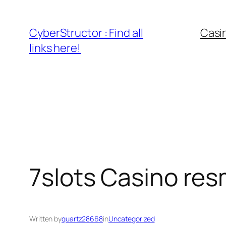
Skip
to
CyberStructor : Find all
Casin
content
links here!
7slots Casino res
Written by
quartz28668
in
Uncategorized