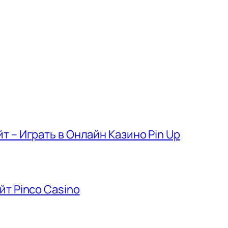
 – Играть в Онлайн Казино Pin Up
т Pinco Casino